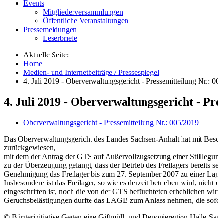
Events
Mitgliederversammlungen
Öffentliche Veranstaltungen
Pressemeldungen
Leserbriefe
Aktuelle Seite:
Home
Medien- und Internetbeiträge / Pressespiegel
4. Juli 2019 - Oberverwaltungsgericht - Pressemitteilung Nr.: 
4. Juli 2019 - Oberverwaltungsgericht - Pr
Oberverwaltungsgericht - Pressemitteilung Nr.: 005/2019
Das Oberverwaltungsgericht des Landes Sachsen-Anhalt hat mit Bes
zurückgewiesen,
mit dem der Antrag der GTS auf Außervollzugsetzung einer Stillleg
zu der Überzeugung gelangt, dass der Betrieb des Freilagers bereits 
Genehmigung das Freilager bis zum 27. September 2007 zu einer Lagerh
Insbesondere ist das Freilager, so wie es derzeit betrieben wird, ni
eingeschritten ist, noch die von der GTS befürchteten erheblichen w
Geruchsbelästigungen durfte das LAGB zum Anlass nehmen, die sofo
© Bürgerinitiative Gegen eine Giftmüll- und Deponieregion Halle-Saa