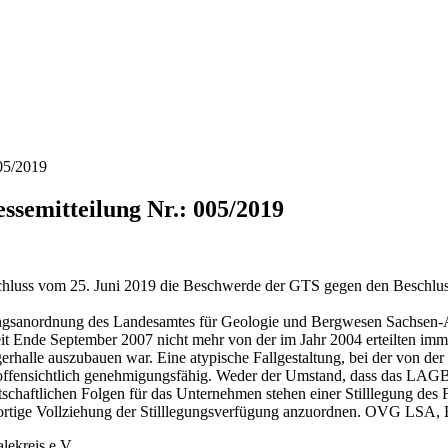
005/2019
essemitteilung Nr.: 005/2019
chluss vom 25. Juni 2019 die Beschwerde der GTS gegen den Beschluss
ungsanordnung des Landesamtes für Geologie und Bergwesen Sachsen-A
seit Ende September 2007 nicht mehr von der im Jahr 2004 erteilten im
alle auszubauen war. Eine atypische Fallgestaltung, bei der von der S
cht offensichtlich genehmigungsfähig. Weder der Umstand, dass das LAGB 
irtschaftlichen Folgen für das Unternehmen stehen einer Stilllegung de
rtige Vollziehung der Stilllegungsverfügung anzuordnen. OVG LSA, B
lekreis e.V.