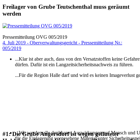
Freilager von Grube Teutschenthal muss geräumt
werden
Pressemitteilung OVG 005/2019
4. Juli 2019 - Oberverwaltungsgericht - Pressemitteilung Nr.:
005/2019
...Klar ist aber auch, dass von den Versatzstoffen keine Gefa
dürfen. Dafür ist ein Langzeitsicherheitsnachweis zu führen.
...Für die Region Halle darf und wird es keinen Imageverlust ge
...Wir werden alle denkbaren Auswirkungen auf Mensch und Umw
#1: Die Grube Angersdorf ist wegen gefluteter
für die Einlagerung vorgesehene Material unter Sicherheitsaspe