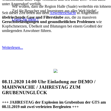
unter Angersdorf verfüllt.
Wir wollen, dass die Region Halle (Saale) weiterhin ein lohnen
Ziel für Besucher und Investoren aus aller Welt bleibt!
Seit dieser Zeit treten aus dem
Abwetterschacht
in Angersdorf
übelriechende Gase und Filterstäube
aus, die zu massiven
Lesen Sie mehr !
Geruchsbelästigungen und gesundheitlichen Problemen
wie
Kopfschmerzen, Übelkeit und Blutungen bei einem Großteil der
umliegenden Anwohner führen.
Weiterlesen...
08.11.2020 14:00 Uhr Einladung zur DEMO /
MAHNWACHE / JAHRESTAG ZUM
GRUBENUNGLÜCK
+++ JAHRESTAG der Explosion im Grubenbau der GTS am
08.11.2019 mit zwei verletzten Bergleuten +++