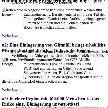
Hohlräume für eine Einlagerung völlig ungeeignet!
werden keine Entscheidungen getroffen.
In Angersdorf besteht die Gefahr eines Wasser- und
Laugeneinbruchs. Bereits heute ist ein großer Teil der
Grube geflutet. Damit ist eine Auflösung eingelagerter
Gifte zu befürchten und die Kontamination der
Biosphäre ist nicht auszuschließen.
Weiterlesen...
#2: Eine Einlagerung von Giftmüll bringt erhebliche
Mengen hochgefährlicher Gifte in die Region!
...Statt die BürgerInnen mit einem solchen Vorhaben einem hoh
Verfüllung der Altbergbauschächte mit unbedenklichen Füllstoff
Es sollen nach den Plänen der GTS Abfälle
gesundheitlich ungefährlich wäre...
mit organischen (Dioxine, Furane, PAK und
PCB) und anorganischen Giften (vorwiegend
Schwermetalle: Arsen, Blei, Cadmium, Chrom,
Quecksilber, u. a.) in die Region transportiert und in
die Grube Angersdorf eingebracht werden.
Weiterlesen...
#3: In einer Region mit 300.000 Menschen ist das
Risiko einer Einlagerung unvertretbar!