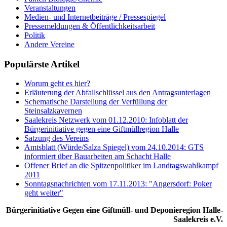
Veranstaltungen
Medien- und Internetbeiträge / Pressespiegel
Pressemeldungen & Öffentlichkeitsarbeit
Politik
Andere Vereine
Populärste Artikel
Worum geht es hier?
Erläuterung der Abfallschlüssel aus den Antragsunterlagen
Schematische Darstellung der Verfüllung der
Steinsalzkavernen
Saalekreis Netzwerk vom 01.12.2010: Infoblatt der
Bürgerinitiative gegen eine Giftmüllregion Halle
Satzung des Vereins
Amtsblatt (Würde/Salza Spiegel) vom 24.10.2014: GTS
informiert über Bauarbeiten am Schacht Halle
Offener Brief an die Spitzenpolitiker im Landtagswahlkampf
2011
Sonntagsnachrichten vom 17.11.2013: "Angersdorf: Poker
geht weiter"
Bürgerinitiative Gegen eine Giftmüll- und Deponieregion Halle-
Saalekreis e.V.