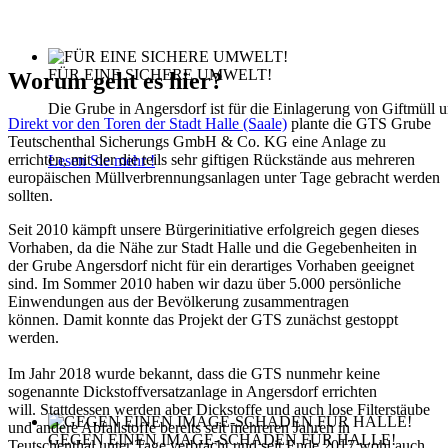
FÜR EINE SICHERE UMWELT!
Worum geht es hier?
Die Grube in Angersdorf ist für die Einlagerung von Giftmüll 
Direkt vor den Toren der Stadt Halle (Saale)
plante die GTS Grube
Teutschenthal Sicherungs GmbH & Co. KG eine Anlage zu
errichten, mit der die teils sehr giftigen Rückstände aus mehreren
Lesen Sie mehr !
europäischen Müllverbrennungsanlagen unter Tage gebracht werden
sollten.
Seit 2010 kämpft unsere Bürgerinitiative erfolgreich gegen dieses
Vorhaben, da die Nähe zur Stadt Halle und die Gegebenheiten in
der Grube Angersdorf nicht für ein derartiges Vorhaben geeignet
sind. Im Sommer 2010 haben wir dazu über 5.000 persönliche
Einwendungen aus der Bevölkerung zusammentragen
können. Damit konnte das Projekt der GTS zunächst gestoppt
werden.
Im Jahr 2018 wurde bekannt, dass die GTS nunmehr keine
sogenannte Dickstoffversatzanlage in Angersdorf errichten
will. Stattdessen werden aber Dickstoffe und auch lose Filterstäube
und andere Abfallstoffe bereits seit mehreren Jahren in
GEGEN EINEN IMAGE-SCHADEN FÜR HALLE!
Teutschenthal unter Tage verbracht und seit Ende 2017 wohl auch