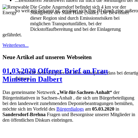
...Besonderen Stellenwert haben für mich die Meinungen der M
Die Grube Angersdorf befindet sich 4 km vor der
So weit mir bekannt ist, zeichnet sich Ihre BI durch eine außer
Stadtgrenze der Stadt Halle (Saale). Die Bewohner
dieser Region sind durch Emissionsrisiken bei
möglichen Transportunfällen, bei der
Dickstoffaufbereitung und bei der Einlagerung
gefährdet.
Weiterlesen...
Neue Artikel auf unseren Webseiten
01.03.2020 Offener Brief an Frau
...Die FDP steht seit jeher auf dem Standpunkt, dass bei derar
Ministerin Dalbert
müssen...
Das gemeinsame Netzwerk
„Wir-für-Sachsen-Anhalt“
der
Bürgerinitiativen in Sachsen-Anhalt , die sich um Bürgerbeteiligung
bei den landesweit zunehmenden Deponiebeantragungen bemühen,
möchte sich im Vorfeld des
Bürgerdialogs
am
05.03.2020
in
Sandersdorf-Brehna
Fragen und Besorgnisse unserer Mitglieder in
den öffentlichen Diskurs einbringen.